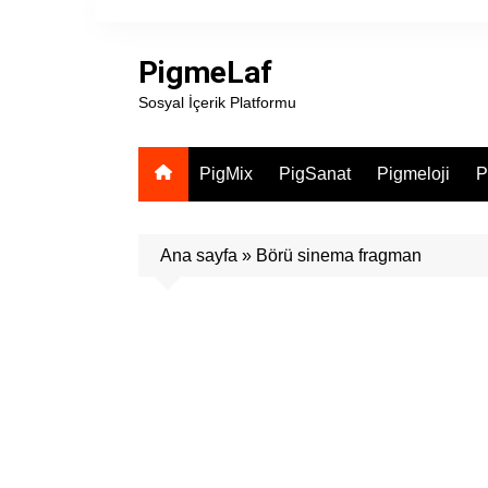
Skip
to
PigmeLaf
content
Sosyal İçerik Platformu
PigMix
PigSanat
Pigmeloji
P
Ana sayfa
»
Börü sinema fragman