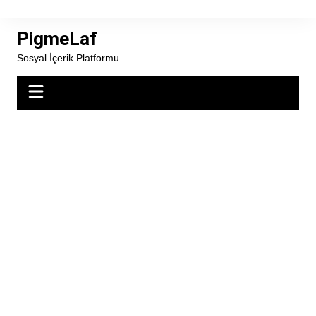
Skip
to
PigmeLaf
content
Sosyal İçerik Platformu