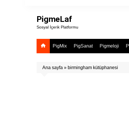
Skip
to
PigmeLaf
content
Sosyal İçerik Platformu
PigMix
PigSanat
Pigmeloji
P
Ana sayfa
»
birmingham kütüphanesi