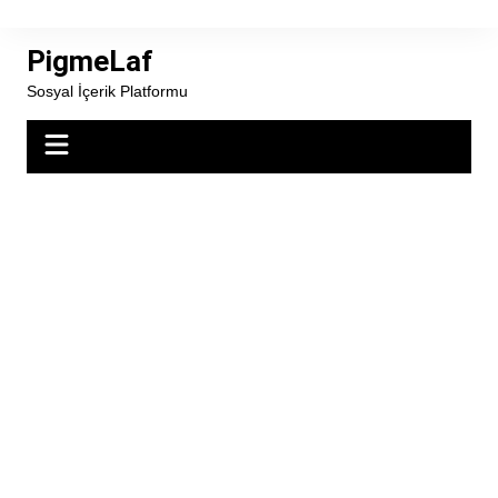
Skip
to
PigmeLaf
content
Sosyal İçerik Platformu