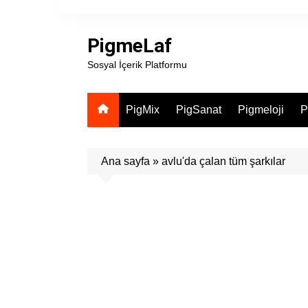
Skip
to
PigmeLaf
content
Sosyal İçerik Platformu
PigMix
PigSanat
Pigmeloji
P
Ana sayfa
»
avlu'da çalan tüm şarkılar