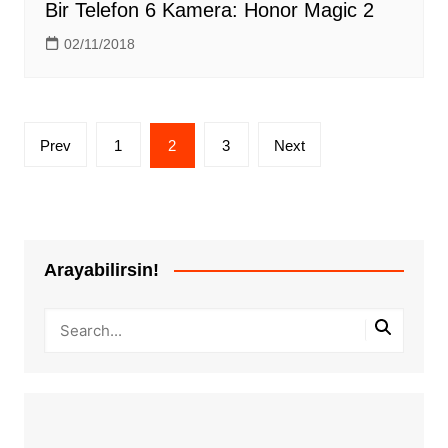
Bir Telefon 6 Kamera: Honor Magic 2
02/11/2018
Yazı
Prev
1
2
3
Next
sayfalandırması
Arayabilirsin!