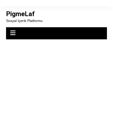
Skip
to
PigmeLaf
content
Sosyal İçerik Platformu